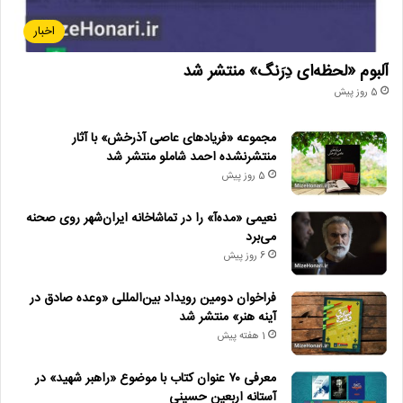
اخبار
آلبوم «لحظه‌ای دِرَنگ» منتشر شد
5 روز پیش
مجموعه «فریادهای عاصی آذرخش» با آثار
منتشرنشده احمد شاملو منتشر شد
5 روز پیش
نعیمی «مده‌آ» را در تماشاخانه ایران‌شهر روی صحنه
می‌برد
6 روز پیش
فراخوان دومین رویداد بین‌المللی «وعده صادق در
آینه هنر» منتشر شد
1 هفته پیش
معرفی ۷۰ عنوان کتاب با موضوع «راهبر شهید» در
آستانه اربعین حسینی