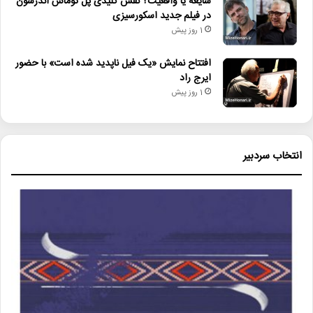
شایعه یا واقعیت؟ نقش کلیدی پل توماس اندرسون
در فیلم جدید اسکورسیزی
1 روز پیش
افتتاح نمایش «یک فیل ناپدید شده است» با حضور
ایرج راد
1 روز پیش
انتخاب سردبیر