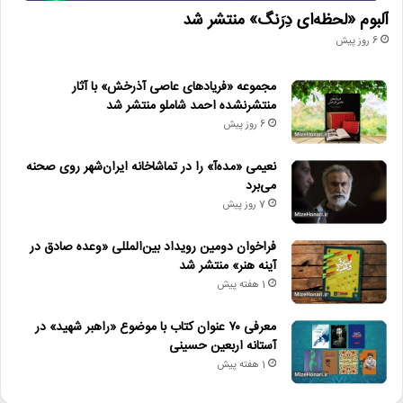
آلبوم «لحظه‌ای دِرَنگ» منتشر شد
6 روز پیش
مجموعه «فریادهای عاصی آذرخش» با آثار
منتشرنشده احمد شاملو منتشر شد
6 روز پیش
نعیمی «مده‌آ» را در تماشاخانه ایران‌شهر روی صحنه
می‌برد
7 روز پیش
فراخوان دومین رویداد بین‌المللی «وعده صادق در
آینه هنر» منتشر شد
1 هفته پیش
معرفی ۷۰ عنوان کتاب با موضوع «راهبر شهید» در
آستانه اربعین حسینی
1 هفته پیش