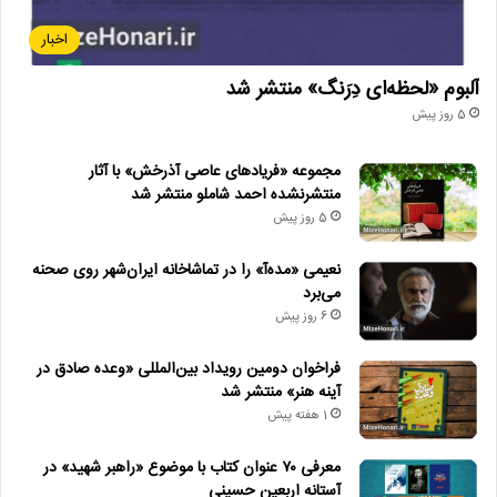
اخبار
آلبوم «لحظه‌ای دِرَنگ» منتشر شد
5 روز پیش
مجموعه «فریادهای عاصی آذرخش» با آثار
منتشرنشده احمد شاملو منتشر شد
5 روز پیش
نعیمی «مده‌آ» را در تماشاخانه ایران‌شهر روی صحنه
می‌برد
6 روز پیش
فراخوان دومین رویداد بین‌المللی «وعده صادق در
آینه هنر» منتشر شد
1 هفته پیش
معرفی ۷۰ عنوان کتاب با موضوع «راهبر شهید» در
آستانه اربعین حسینی