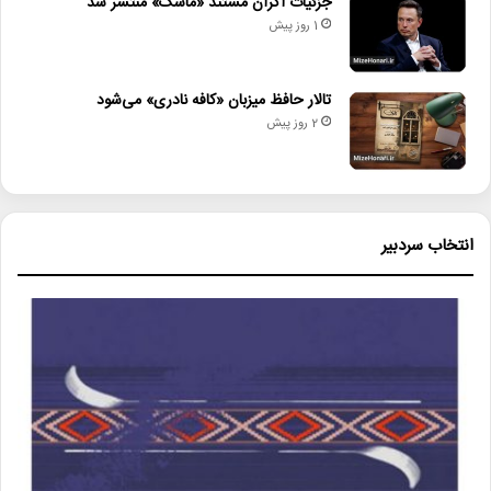
جزئیات اکران مستند «ماسک» منتشر شد
1 روز پیش
تالار حافظ میزبان «کافه نادری» می‌شود
2 روز پیش
انتخاب سردبیر