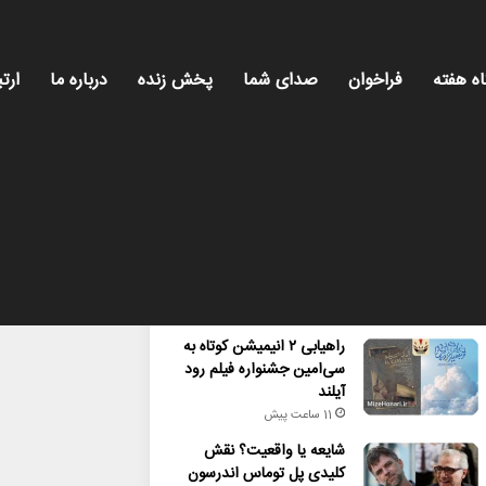
اه هفته
فراخوان
صدای شما
پخش زنده
درباره ما
ارتب
محبوب
تازه ترین
دیدگاه ها
راهیابی ۲ انیمیشن کوتاه به
سی‌امین جشنواره فیلم رود
آیلند
11 ساعت پیش
شایعه یا واقعیت؟ نقش
کلیدی پل توماس اندرسون