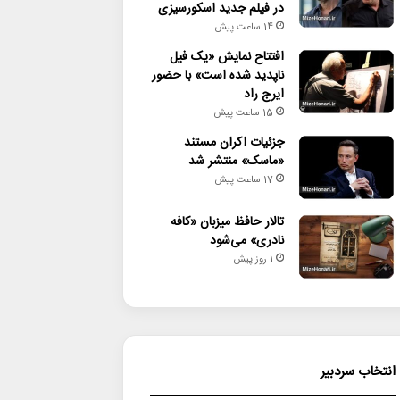
در فیلم جدید اسکورسیزی
14 ساعت پیش
افتتاح نمایش «یک فیل
ناپدید شده است» با حضور
ایرج راد
15 ساعت پیش
جزئیات اکران مستند
«ماسک» منتشر شد
17 ساعت پیش
تالار حافظ میزبان «کافه
نادری» می‌شود
1 روز پیش
انتخاب سردبیر