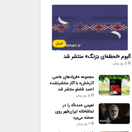
اخبار
آلبوم «لحظه‌ای دِرَنگ» منتشر شد
5 روز پیش
مجموعه «فریادهای عاصی
آذرخش» با آثار منتشرنشده
احمد شاملو منتشر شد
5 روز پیش
نعیمی «مده‌آ» را در
تماشاخانه ایران‌شهر روی
صحنه می‌برد
6 روز پیش