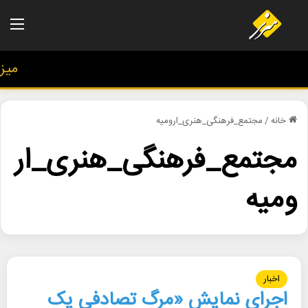
منو
میز هن
خانه
/
مجتمع_فرهنگی_هنری_ارومیه
مجتمع_فرهنگی_هنری_ار
ومیه
اخبار
اجرای نمایش «مرگ تصادفی یک