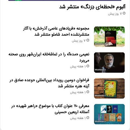
آلبوم «لحظه‌ای دِرَنگ» منتشر شد
7 روز پیش
مجموعه «فریادهای عاصی آذرخش» با آثار
منتشرنشده احمد شاملو منتشر شد
7 روز پیش
نعیمی «مده‌آ» را در تماشاخانه ایران‌شهر روی صحنه
می‌برد
1 هفته پیش
فراخوان دومین رویداد بین‌المللی «وعده صادق در
آینه هنر» منتشر شد
1 هفته پیش
معرفی ۷۰ عنوان کتاب با موضوع «راهبر شهید» در
آستانه اربعین حسینی
1 هفته پیش