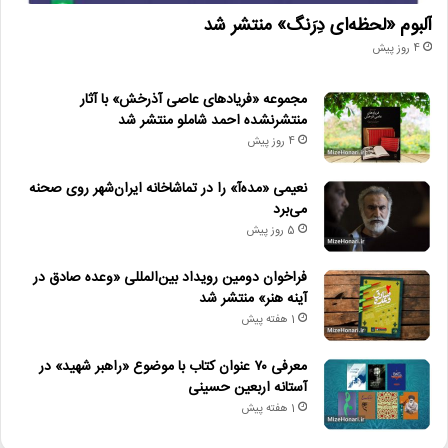
آلبوم «لحظه‌ای دِرَنگ» منتشر شد
4 روز پیش
مجموعه «فریادهای عاصی آذرخش» با آثار
منتشرنشده احمد شاملو منتشر شد
4 روز پیش
نعیمی «مده‌آ» را در تماشاخانه ایران‌شهر روی صحنه
می‌برد
5 روز پیش
فراخوان دومین رویداد بین‌المللی «وعده صادق در
آینه هنر» منتشر شد
1 هفته پیش
معرفی ۷۰ عنوان کتاب با موضوع «راهبر شهید» در
آستانه اربعین حسینی
1 هفته پیش