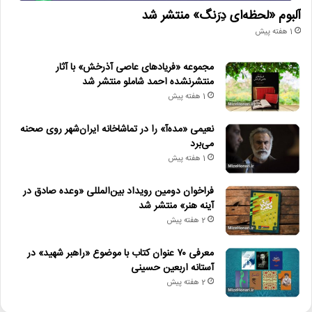
آلبوم «لحظه‌ای دِرَنگ» منتشر شد
1 هفته پیش
مجموعه «فریادهای عاصی آذرخش» با آثار
منتشرنشده احمد شاملو منتشر شد
1 هفته پیش
نعیمی «مده‌آ» را در تماشاخانه ایران‌شهر روی صحنه
می‌برد
1 هفته پیش
فراخوان دومین رویداد بین‌المللی «وعده صادق در
آینه هنر» منتشر شد
2 هفته پیش
معرفی ۷۰ عنوان کتاب با موضوع «راهبر شهید» در
آستانه اربعین حسینی
2 هفته پیش