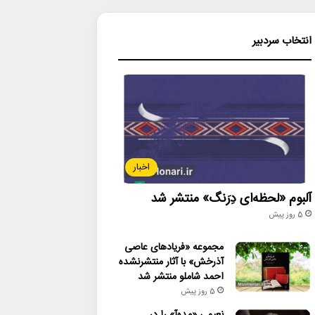
انتخاب سردبیر
اخبار
آلبوم «لحظه‌ای دِرَنگ» منتشر شد
5 روز پیش
مجموعه «فریادهای عاصی
آذرخش» با آثار منتشرنشده
احمد شاملو منتشر شد
5 روز پیش
نعیمی «مده‌آ» را در