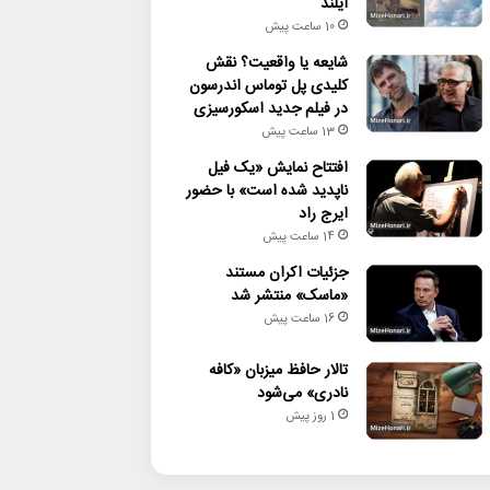
آیلند
10 ساعت پیش
شایعه یا واقعیت؟ نقش
کلیدی پل توماس اندرسون
در فیلم جدید اسکورسیزی
13 ساعت پیش
افتتاح نمایش «یک فیل
ناپدید شده است» با حضور
ایرج راد
14 ساعت پیش
جزئیات اکران مستند
«ماسک» منتشر شد
16 ساعت پیش
تالار حافظ میزبان «کافه
نادری» می‌شود
1 روز پیش