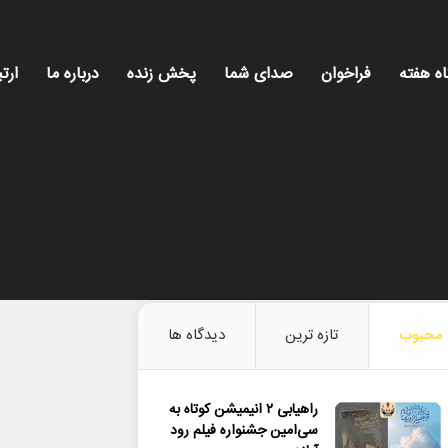
اه هفته
فراخوان
صدای شما
پخش زنده
درباره ما
ارتب
محبوب
تازه ترین
دیدگاه ها
راهیابی ۲ انیمیشن کوتاه به
سی‌امین جشنواره فیلم رود