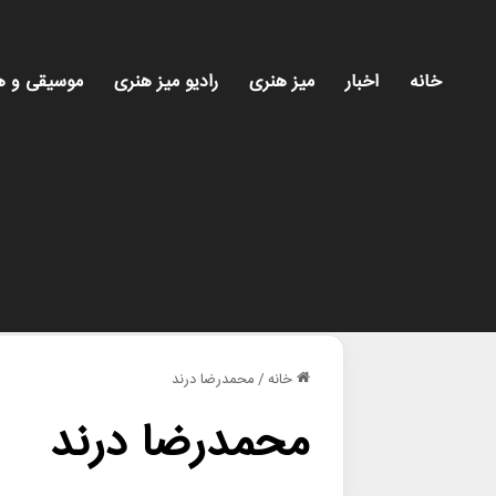
خانه
اخبار
میز هنری
رادیو میز هنری
موسیقی و ه
خانه
/
محمدرضا درند
محمدرضا درند