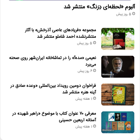
آلبوم «لحظه‌ای دِرَنگ» منتشر شد
5 روز پیش
مجموعه «فریادهای عاصی آذرخش» با آثار
منتشرنشده احمد شاملو منتشر شد
5 روز پیش
نعیمی «مده‌آ» را در تماشاخانه ایران‌شهر روی صحنه
می‌برد
6 روز پیش
فراخوان دومین رویداد بین‌المللی «وعده صادق در
آینه هنر» منتشر شد
1 هفته پیش
معرفی ۷۰ عنوان کتاب با موضوع «راهبر شهید» در
آستانه اربعین حسینی
1 هفته پیش