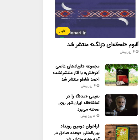
اخبار
آلبوم «لحظه‌ای دِرَنگ» منتشر شد
4 روز پیش
مجموعه «فریادهای عاصی
آذرخش» با آثار منتشرنشده
احمد شاملو منتشر شد
4 روز پیش
نعیمی «مده‌آ» را در
تماشاخانه ایران‌شهر روی
صحنه می‌برد
5 روز پیش
فراخوان دومین رویداد
بین‌المللی «وعده صادق در
آینه هنر» منتشر شد