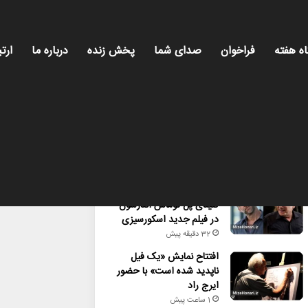
اه هفته
فراخوان
صدای شما
پخش زنده
درباره ما
ارتب
محبوب
تازه ترین
دیدگاه ها
شایعه یا واقعیت؟ نقش
کلیدی پل توماس اندرسون
در فیلم جدید اسکورسیزی
32 دقیقه پیش
افتتاح نمایش «یک فیل
ناپدید شده است» با حضور
ایرج راد
1 ساعت پیش