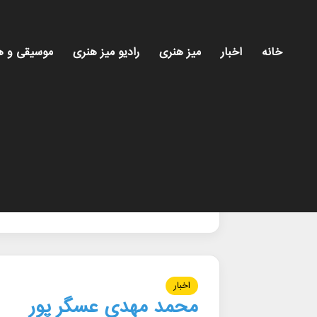
خانه
اخبار
میز هنری
رادیو میز هنری
موسیقی و ه
خانه
/
محمد_مهدی_عسگرپور
محمد_مهدی_عسگ
اخبار
محمد مهدی عسگر پور