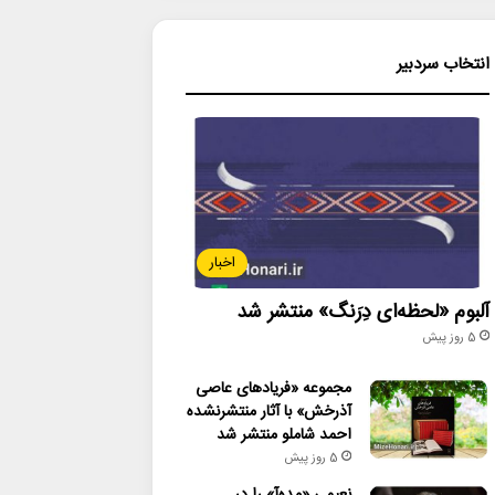
انتخاب سردبیر
اخبار
آلبوم «لحظه‌ای دِرَنگ» منتشر شد
5 روز پیش
مجموعه «فریادهای عاصی
آذرخش» با آثار منتشرنشده
احمد شاملو منتشر شد
5 روز پیش
نعیمی «مده‌آ» را در