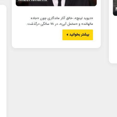
«دیوید لینچ»، خالق آثار ماندگاری چون «جاده
مالهالند» و «مخمل آبی»، در ۷۸ سالگی درگذشت.
بیشتر بخوانید »