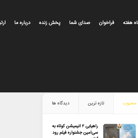
اه هفته
فراخوان
صدای شما
پخش زنده
درباره ما
ارتب
محبوب
تازه ترین
دیدگاه ها
راهیابی ۲ انیمیشن کوتاه به
سی‌امین جشنواره فیلم رود