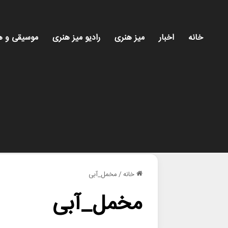
خانه
اخبار
میز هنری
رادیو میز هنری
موسیقی و ه
خانه
/
مخمل_آبی
مخمل_آبی