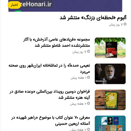
اخبار
آلبوم «لحظه‌ای دِرَنگ» منتشر شد
7 روز پیش
مجموعه «فریادهای عاصی آذرخش» با آثار
منتشرنشده احمد شاملو منتشر شد
7 روز پیش
نعیمی «مده‌آ» را در تماشاخانه ایران‌شهر روی صحنه
می‌برد
1 هفته پیش
فراخوان دومین رویداد بین‌المللی «وعده صادق در
آینه هنر» منتشر شد
2 هفته پیش
معرفی ۷۰ عنوان کتاب با موضوع «راهبر شهید» در
آستانه اربعین حسینی
2 هفته پیش