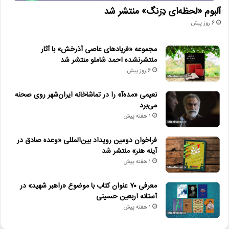
آلبوم «لحظه‌ای دِرَنگ» منتشر شد
6 روز پیش
مجموعه «فریادهای عاصی آذرخش» با آثار
منتشرنشده احمد شاملو منتشر شد
6 روز پیش
نعیمی «مده‌آ» را در تماشاخانه ایران‌شهر روی صحنه
می‌برد
1 هفته پیش
فراخوان دومین رویداد بین‌المللی «وعده صادق در
آینه هنر» منتشر شد
1 هفته پیش
معرفی ۷۰ عنوان کتاب با موضوع «راهبر شهید» در
آستانه اربعین حسینی
1 هفته پیش