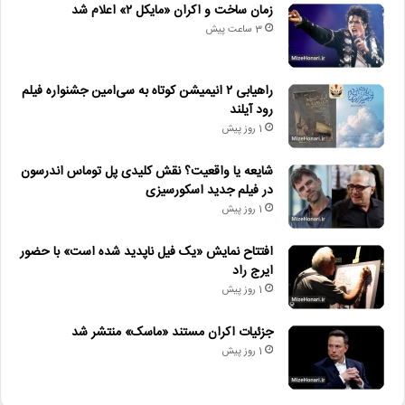
زمان ساخت و اکران «مایکل ۲» اعلام شد
3 ساعت پیش
راهیابی ۲ انیمیشن کوتاه به سی‌امین جشنواره فیلم
رود آیلند
1 روز پیش
شایعه یا واقعیت؟ نقش کلیدی پل توماس اندرسون
در فیلم جدید اسکورسیزی
1 روز پیش
افتتاح نمایش «یک فیل ناپدید شده است» با حضور
ایرج راد
1 روز پیش
جزئیات اکران مستند «ماسک» منتشر شد
1 روز پیش