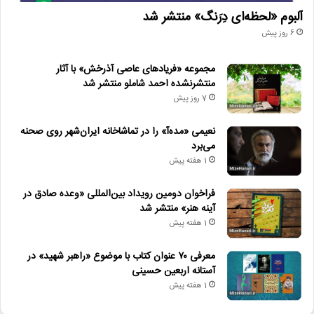
آلبوم «لحظه‌ای دِرَنگ» منتشر شد
6 روز پیش
مجموعه «فریادهای عاصی آذرخش» با آثار
منتشرنشده احمد شاملو منتشر شد
7 روز پیش
نعیمی «مده‌آ» را در تماشاخانه ایران‌شهر روی صحنه
می‌برد
1 هفته پیش
فراخوان دومین رویداد بین‌المللی «وعده صادق در
آینه هنر» منتشر شد
1 هفته پیش
معرفی ۷۰ عنوان کتاب با موضوع «راهبر شهید» در
آستانه اربعین حسینی
1 هفته پیش