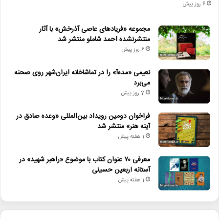
6 روز پیش
مجموعه «فریادهای عاصی آذرخش» با آثار
منتشرنشده احمد شاملو منتشر شد
6 روز پیش
نعیمی «مده‌آ» را در تماشاخانه ایران‌شهر روی صحنه
می‌برد
7 روز پیش
فراخوان دومین رویداد بین‌المللی «وعده صادق در
آینه هنر» منتشر شد
1 هفته پیش
معرفی ۷۰ عنوان کتاب با موضوع «راهبر شهید» در
آستانه اربعین حسینی
1 هفته پیش