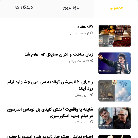
محبوب
تازه ترین
دیدگاه ها
نگاه هفته
11 ساعت پیش
زمان ساخت و اکران «مایکل ۲» اعلام شد
17 ساعت پیش
راهیابی ۲ انیمیشن کوتاه به سی‌امین جشنواره فیلم
رود آیلند
2 روز پیش
شایعه یا واقعیت؟ نقش کلیدی پل توماس اندرسون
در فیلم جدید اسکورسیزی
2 روز پیش
افتتاح نمایش «یک فیل ناپدید شده است» با حضور