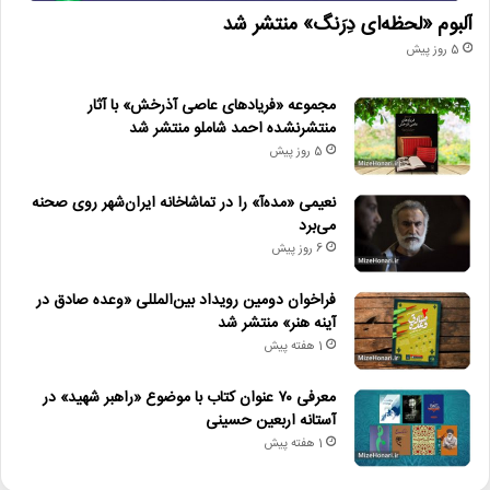
آلبوم «لحظه‌ای دِرَنگ» منتشر شد
5 روز پیش
مجموعه «فریادهای عاصی آذرخش» با آثار
منتشرنشده احمد شاملو منتشر شد
5 روز پیش
نعیمی «مده‌آ» را در تماشاخانه ایران‌شهر روی صحنه
می‌برد
6 روز پیش
فراخوان دومین رویداد بین‌المللی «وعده صادق در
آینه هنر» منتشر شد
1 هفته پیش
معرفی ۷۰ عنوان کتاب با موضوع «راهبر شهید» در
آستانه اربعین حسینی
1 هفته پیش