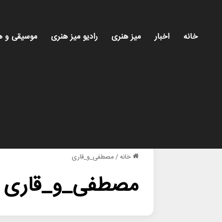
خانه
اخبار
میز هنری
رادیو میز هنری
موسیقی و ه
خانه
/
مصطفی_و_قاری
مصطفی_و_قاری