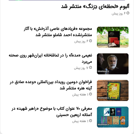
آلبوم «لحظه‌ای دِرَنگ» منتشر شد
6 روز پیش
مجموعه «فریادهای عاصی آذرخش» با آثار
منتشرنشده احمد شاملو منتشر شد
6 روز پیش
نعیمی «مده‌آ» را در تماشاخانه ایران‌شهر روی صحنه
می‌برد
7 روز پیش
فراخوان دومین رویداد بین‌المللی «وعده صادق در
آینه هنر» منتشر شد
1 هفته پیش
معرفی ۷۰ عنوان کتاب با موضوع «راهبر شهید» در
آستانه اربعین حسینی
1 هفته پیش