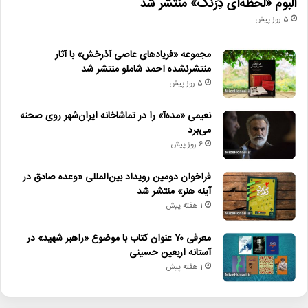
آلبوم «لحظه‌ای دِرَنگ» منتشر شد
5 روز پیش
مجموعه «فریادهای عاصی آذرخش» با آثار
منتشرنشده احمد شاملو منتشر شد
5 روز پیش
نعیمی «مده‌آ» را در تماشاخانه ایران‌شهر روی صحنه
می‌برد
6 روز پیش
فراخوان دومین رویداد بین‌المللی «وعده صادق در
آینه هنر» منتشر شد
1 هفته پیش
معرفی ۷۰ عنوان کتاب با موضوع «راهبر شهید» در
آستانه اربعین حسینی
1 هفته پیش