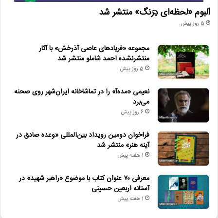
آلبوم «لحظه‌ای دِرَنگ» منتشر شد
5 روز پیش
مجموعه «فریادهای عاصی آذرخش» با آثار
منتشرنشده احمد شاملو منتشر شد
5 روز پیش
نعیمی «مده‌آ» را در تماشاخانه ایران‌شهر روی صحنه
می‌برد
6 روز پیش
فراخوان دومین رویداد بین‌المللی «وعده صادق در
آینه هنر» منتشر شد
1 هفته پیش
معرفی ۷۰ عنوان کتاب با موضوع «راهبر شهید» در
آستانه اربعین حسینی
1 هفته پیش