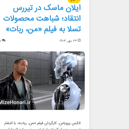
ایلان ماسک در تیررس
انتقاد؛ شباهت محصولات
تسلا به فیلم «من، ربات»
۲۳ مهر, ۱۴۰۳
۰
الکس پرویاس، کارگردان فیلم «من، ربات»، با انتشار