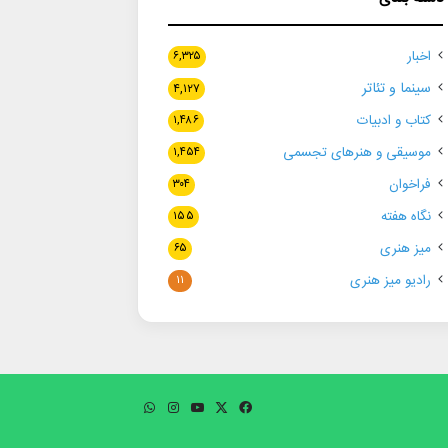
اخبار
۶,۳۲۵
سینما و تئاتر
۴,۱۲۷
کتاب و ادبیات
۱,۴۸۶
موسیقی و هنرهای تجسمی
۱,۴۵۴
فراخوان
۳۰۴
نگاه هفته
۱۵۵
میز هنری
۶۵
رادیو میز هنری
۱۱
فیسبوک
ایکس
یوتیوب
اینستاگرام
واتس
آپ