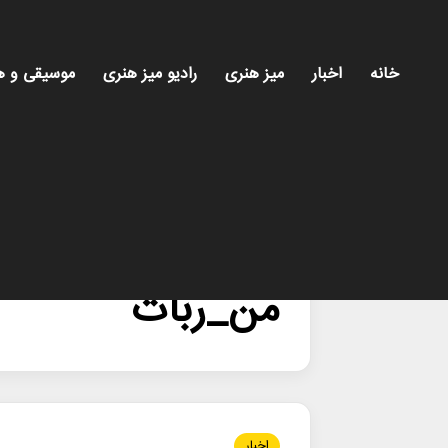
خانه
اخبار
میز هنری
رادیو میز هنری
موسیقی و ه
خانه
/
من_ربات
من_ربات
اخبار