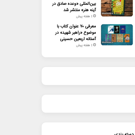
بین‌المللی «وعده صادق در
آینه هنر» منتشر شد
1 هفته پیش
معرفی ۷۰ عنوان کتاب با
موضوع «راهبر شهید» در
آستانه اربعین حسینی
1 هفته پیش
دسته بندی