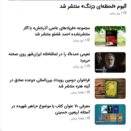
آلبوم «لحظه‌ای دِرَنگ» منتشر شد
6 روز پیش
مجموعه «فریادهای عاصی آذرخش» با آثار
منتشرنشده احمد شاملو منتشر شد
6 روز پیش
نعیمی «مده‌آ» را در تماشاخانه ایران‌شهر روی صحنه
می‌برد
6 روز پیش
فراخوان دومین رویداد بین‌المللی «وعده صادق در
آینه هنر» منتشر شد
1 هفته پیش
معرفی ۷۰ عنوان کتاب با موضوع «راهبر شهید» در
آستانه اربعین حسینی
1 هفته پیش