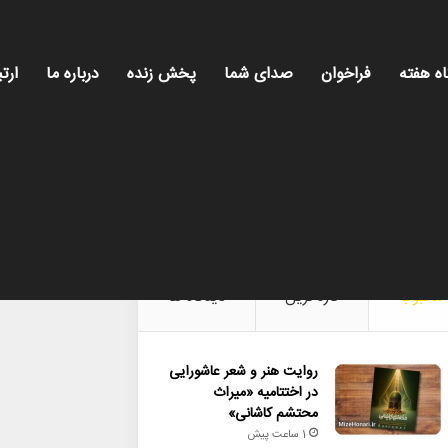
اه هفته
فراخوان
صدای شما
پخش زنده
درباره ما
ارتب
میز هنری، روایت روز فرهنگ و هنر، با تازه‌تر
محبوب
تازه ترین
دیدگاه ها
روایت هنر و شعر عاشورایی
در اختتامیه «میراث
محتشم کاشانی»
1 ساعت پیش