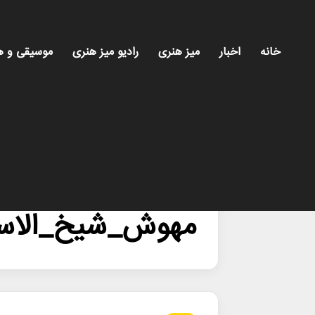
خانه
اخبار
میز هنری
رادیو میز هنری
موسیقی و ه
خانه
/
مهوش_شیخ_الاسلامی
مهوش_شیخ_الاسل