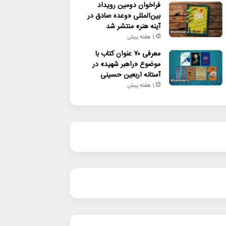
فراخوان دومین رویداد
بین‌المللی «وعده صادق در
آینه هنر» منتشر شد
1 هفته پیش
معرفی ۷۰ عنوان کتاب با
موضوع «راهبر شهید» در
آستانه اربعین حسینی
1 هفته پیش