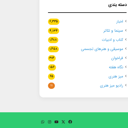
دسته بندی
اخبار
۶,۳۳۵
سینما و تئاتر
۴,۱۳۴
کتاب و ادبیات
۱,۴۸۸
موسیقی و هنرهای تجسمی
۱,۴۵۸
فراخوان
۳۰۴
نگاه هفته
۱۵۶
میز هنری
۶۵
رادیو میز هنری
۱۱
فیسبوک
ایکس
یوتیوب
اینستاگرام
واتس