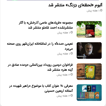
آلبوم «لحظه‌ای دِرَنگ» منتشر شد
1 هفته پیش
مجموعه «فریادهای عاصی آذرخش» با آثار
منتشرنشده احمد شاملو منتشر شد
1 هفته پیش
نعیمی «مده‌آ» را در تماشاخانه ایران‌شهر روی صحنه
می‌برد
1 هفته پیش
فراخوان دومین رویداد بین‌المللی «وعده صادق در
آینه هنر» منتشر شد
2 هفته پیش
معرفی ۷۰ عنوان کتاب با موضوع «راهبر شهید» در
آستانه اربعین حسینی
2 هفته پیش