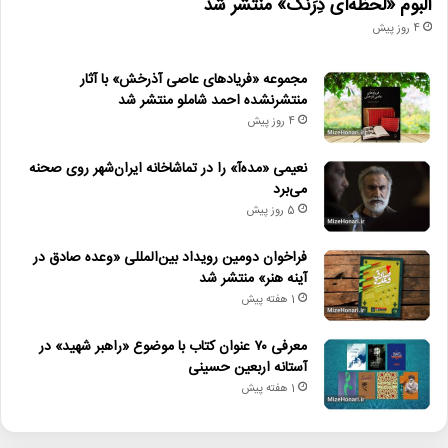
آلبوم «لحظه‌ای دِرَنگ» منتشر شد
4 روز پیش
مجموعه «فریادهای عاصی آذرخش» با آثار
منتشرنشده احمد شاملو منتشر شد
4 روز پیش
نعیمی «مده‌آ» را در تماشاخانه ایران‌شهر روی صحنه
می‌برد
5 روز پیش
فراخوان دومین رویداد بین‌المللی «وعده صادق در
آینه هنر» منتشر شد
1 هفته پیش
معرفی ۷۰ عنوان کتاب با موضوع «راهبر شهید» در
آستانه اربعین حسینی
1 هفته پیش