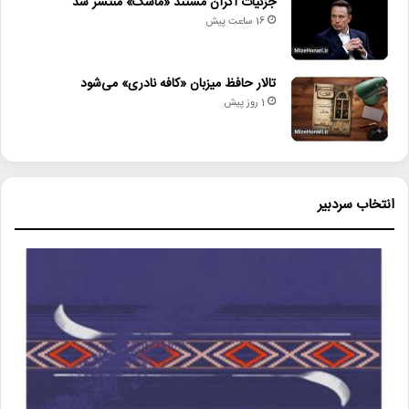
جزئیات اکران مستند «ماسک» منتشر شد
16 ساعت پیش
تالار حافظ میزبان «کافه نادری» می‌شود
1 روز پیش
انتخاب سردبیر