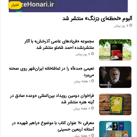
اخبار
آلبوم «لحظه‌ای دِرَنگ» منتشر شد
7 روز پیش
مجموعه «فریادهای عاصی آذرخش» با آثار
منتشرنشده احمد شاملو منتشر شد
7 روز پیش
نعیمی «مده‌آ» را در تماشاخانه ایران‌شهر روی صحنه
می‌برد
1 هفته پیش
فراخوان دومین رویداد بین‌المللی «وعده صادق در
آینه هنر» منتشر شد
2 هفته پیش
معرفی ۷۰ عنوان کتاب با موضوع «راهبر شهید» در
آستانه اربعین حسینی
2 هفته پیش