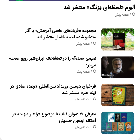
آلبوم «لحظه‌ای دِرَنگ» منتشر شد
1 هفته پیش
مجموعه «فریادهای عاصی آذرخش» با آثار
منتشرنشده احمد شاملو منتشر شد
1 هفته پیش
نعیمی «مده‌آ» را در تماشاخانه ایران‌شهر روی صحنه
می‌برد
1 هفته پیش
فراخوان دومین رویداد بین‌المللی «وعده صادق در
آینه هنر» منتشر شد
2 هفته پیش
معرفی ۷۰ عنوان کتاب با موضوع «راهبر شهید» در
آستانه اربعین حسینی
2 هفته پیش