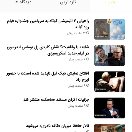
محبوب
تازه ترین
دیدگاه ها
راهیابی ۲ انیمیشن کوتاه به سی‌امین جشنواره فیلم
رود آیلند
3 ساعت پیش
شایعه یا واقعیت؟ نقش کلیدی پل توماس اندرسون
در فیلم جدید اسکورسیزی
6 ساعت پیش
افتتاح نمایش «یک فیل ناپدید شده است» با حضور
ایرج راد
6 ساعت پیش
جزئیات اکران مستند «ماسک» منتشر شد
9 ساعت پیش
تالار حافظ میزبان «کافه نادری» می‌شود