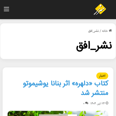
منو
خانه
/
نشر_افق
نشر_افق
اخبار
کتاب «دلهره» اثر بنانا یوشیموتو
منتشر شد
۲۴ تیر, ۱۴۰۴
۰