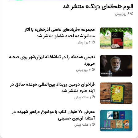
آلبوم «لحظه‌ای دِرَنگ» منتشر شد
6 روز پیش
مجموعه «فریادهای عاصی آذرخش» با آثار
منتشرنشده احمد شاملو منتشر شد
6 روز پیش
نعیمی «مده‌آ» را در تماشاخانه ایران‌شهر روی صحنه
می‌برد
7 روز پیش
فراخوان دومین رویداد بین‌المللی «وعده صادق در
آینه هنر» منتشر شد
1 هفته پیش
معرفی ۷۰ عنوان کتاب با موضوع «راهبر شهید» در
آستانه اربعین حسینی
1 هفته پیش