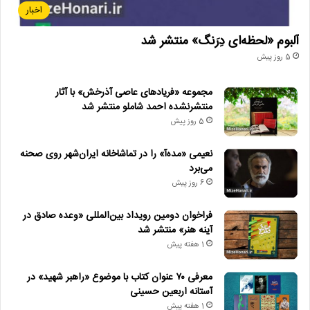
اخبار
آلبوم «لحظه‌ای دِرَنگ» منتشر شد
5 روز پیش
مجموعه «فریادهای عاصی آذرخش» با آثار
منتشرنشده احمد شاملو منتشر شد
5 روز پیش
نعیمی «مده‌آ» را در تماشاخانه ایران‌شهر روی صحنه
می‌برد
6 روز پیش
فراخوان دومین رویداد بین‌المللی «وعده صادق در
آینه هنر» منتشر شد
1 هفته پیش
معرفی ۷۰ عنوان کتاب با موضوع «راهبر شهید» در
آستانه اربعین حسینی
1 هفته پیش