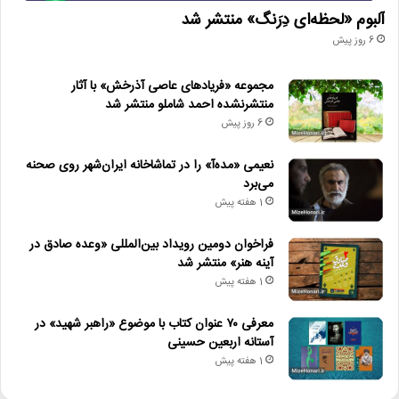
آلبوم «لحظه‌ای دِرَنگ» منتشر شد
6 روز پیش
مجموعه «فریادهای عاصی آذرخش» با آثار
منتشرنشده احمد شاملو منتشر شد
6 روز پیش
نعیمی «مده‌آ» را در تماشاخانه ایران‌شهر روی صحنه
می‌برد
1 هفته پیش
فراخوان دومین رویداد بین‌المللی «وعده صادق در
آینه هنر» منتشر شد
1 هفته پیش
معرفی ۷۰ عنوان کتاب با موضوع «راهبر شهید» در
آستانه اربعین حسینی
1 هفته پیش