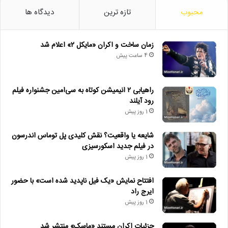
محبوب
تازه ترین
دیدگاه ها
زمان ساخت و اکران «مایکل ۲» اعلام شد
4 ساعت پیش
راهیابی ۲ انیمیشن کوتاه به سی‌امین جشنواره فیلم
رود آیلند
1 روز پیش
شایعه یا واقعیت؟ نقش کلیدی پل توماس اندرسون
در فیلم جدید اسکورسیزی
1 روز پیش
افتتاح نمایش «یک فیل ناپدید شده است» با حضور
ایرج راد
1 روز پیش
جزئیات اکران مستند «ماسک» منتشر شد