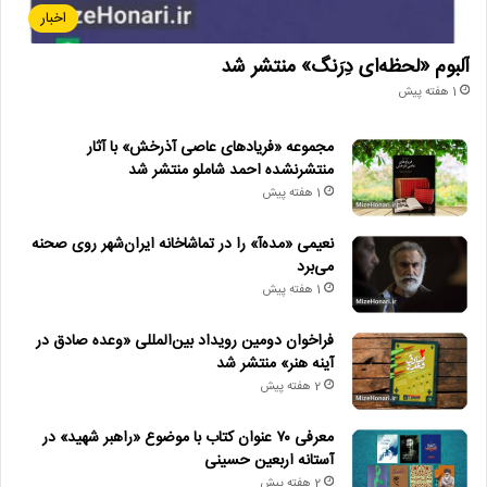
اخبار
آلبوم «لحظه‌ای دِرَنگ» منتشر شد
1 هفته پیش
مجموعه «فریادهای عاصی آذرخش» با آثار
منتشرنشده احمد شاملو منتشر شد
1 هفته پیش
نعیمی «مده‌آ» را در تماشاخانه ایران‌شهر روی صحنه
می‌برد
1 هفته پیش
فراخوان دومین رویداد بین‌المللی «وعده صادق در
آینه هنر» منتشر شد
2 هفته پیش
معرفی ۷۰ عنوان کتاب با موضوع «راهبر شهید» در
آستانه اربعین حسینی
2 هفته پیش