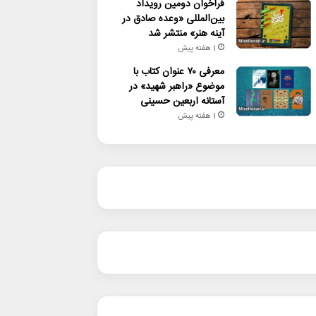
فراخوان دومین رویداد
بین‌المللی «وعده صادق در
آینه هنر» منتشر شد
1 هفته پیش
معرفی ۷۰ عنوان کتاب با
موضوع «راهبر شهید» در
آستانه اربعین حسینی
1 هفته پیش