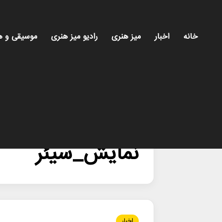
خانه
اخبار
میز هنری
رادیو میز هنری
موسیقی و ه
خانه
/
نمایش_سیئر
نمایش_سیئر
اخبار