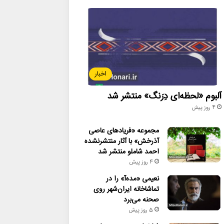
اخبار
آلبوم «لحظه‌ای دِرَنگ» منتشر شد
4 روز پیش
مجموعه «فریادهای عاصی
آذرخش» با آثار منتشرنشده
احمد شاملو منتشر شد
4 روز پیش
نعیمی «مده‌آ» را در
تماشاخانه ایران‌شهر روی
صحنه می‌برد
5 روز پیش