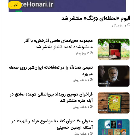
اخبار
آلبوم «لحظه‌ای دِرَنگ» منتشر شد
7 روز پیش
مجموعه «فریادهای عاصی آذرخش» با آثار
منتشرنشده احمد شاملو منتشر شد
7 روز پیش
نعیمی «مده‌آ» را در تماشاخانه ایران‌شهر روی صحنه
می‌برد
1 هفته پیش
فراخوان دومین رویداد بین‌المللی «وعده صادق در
آینه هنر» منتشر شد
1 هفته پیش
معرفی ۷۰ عنوان کتاب با موضوع «راهبر شهید» در
آستانه اربعین حسینی
1 هفته پیش