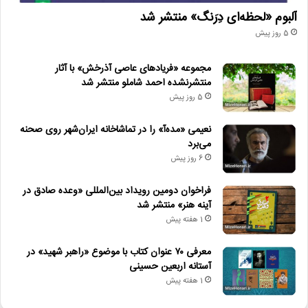
آلبوم «لحظه‌ای دِرَنگ» منتشر شد
5 روز پیش
مجموعه «فریادهای عاصی آذرخش» با آثار
منتشرنشده احمد شاملو منتشر شد
5 روز پیش
نعیمی «مده‌آ» را در تماشاخانه ایران‌شهر روی صحنه
می‌برد
6 روز پیش
فراخوان دومین رویداد بین‌المللی «وعده صادق در
آینه هنر» منتشر شد
1 هفته پیش
معرفی ۷۰ عنوان کتاب با موضوع «راهبر شهید» در
آستانه اربعین حسینی
1 هفته پیش