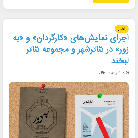
اخبار
اجرای نمایش‌های «کارگردان» و «به
زور» در تئاترشهر و مجموعه تئاتر
لبخند
۲۹ آذر, ۱۴۰۳
۰