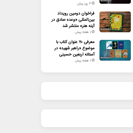
6 روز پیش
فراخوان دومین رویداد
بین‌المللی «وعده صادق در
آینه هنر» منتشر شد
1 هفته پیش
معرفی ۷۰ عنوان کتاب با
موضوع «راهبر شهید» در
آستانه اربعین حسینی
1 هفته پیش