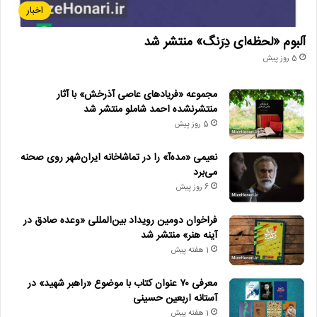
اخبار
آلبوم «لحظه‌ای دِرَنگ» منتشر شد
5 روز پیش
مجموعه «فریادهای عاصی آذرخش» با آثار
منتشرنشده احمد شاملو منتشر شد
5 روز پیش
نعیمی «مده‌آ» را در تماشاخانه ایران‌شهر روی صحنه
می‌برد
6 روز پیش
فراخوان دومین رویداد بین‌المللی «وعده صادق در
آینه هنر» منتشر شد
1 هفته پیش
معرفی ۷۰ عنوان کتاب با موضوع «راهبر شهید» در
آستانه اربعین حسینی
1 هفته پیش