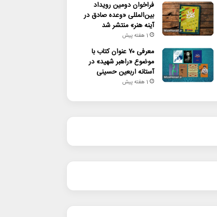
فراخوان دومین رویداد
بین‌المللی «وعده صادق در
آینه هنر» منتشر شد
1 هفته پیش
معرفی ۷۰ عنوان کتاب با
موضوع «راهبر شهید» در
آستانه اربعین حسینی
1 هفته پیش