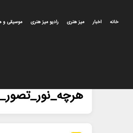
خانه
اخبار
میز هنری
رادیو میز هنری
موسیقی و ه
خانه
/
هرچه_نور_تصور_می_کنیم
هرچه_نور_تصور_