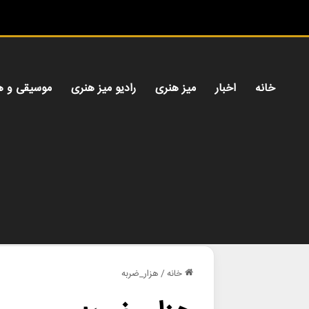
خانه
اخبار
میز هنری
رادیو میز هنری
موسیقی و ه
خانه
/
هزار_ضربه