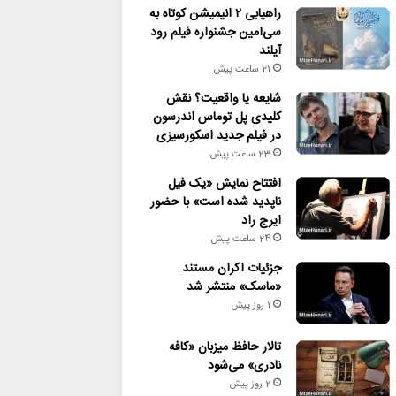
راهیابی ۲ انیمیشن کوتاه به
سی‌امین جشنواره فیلم رود
آیلند
21 ساعت پیش
شایعه یا واقعیت؟ نقش
کلیدی پل توماس اندرسون
در فیلم جدید اسکورسیزی
23 ساعت پیش
افتتاح نمایش «یک فیل
ناپدید شده است» با حضور
ایرج راد
24 ساعت پیش
جزئیات اکران مستند
«ماسک» منتشر شد
1 روز پیش
تالار حافظ میزبان «کافه
نادری» می‌شود
2 روز پیش