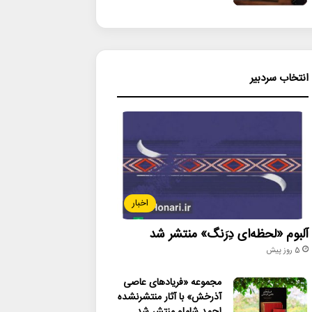
انتخاب سردبیر
اخبار
آلبوم «لحظه‌ای دِرَنگ» منتشر شد
5 روز پیش
مجموعه «فریادهای عاصی
آذرخش» با آثار منتشرنشده
احمد شاملو منتشر شد