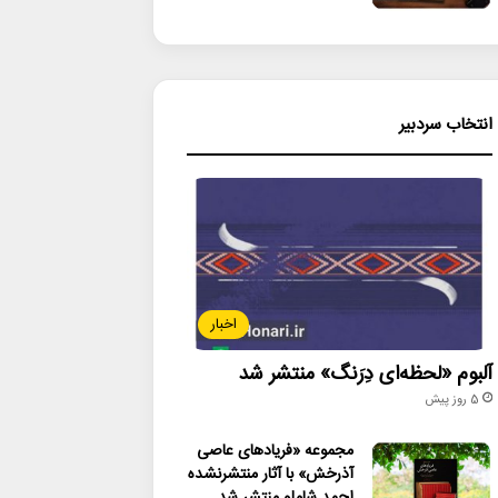
انتخاب سردبیر
اخبار
آلبوم «لحظه‌ای دِرَنگ» منتشر شد
5 روز پیش
مجموعه «فریادهای عاصی
آذرخش» با آثار منتشرنشده
احمد شاملو منتشر شد