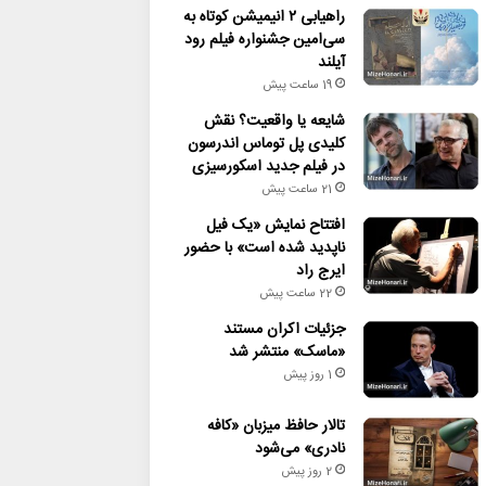
راهیابی ۲ انیمیشن کوتاه به
سی‌امین جشنواره فیلم رود
آیلند
19 ساعت پیش
شایعه یا واقعیت؟ نقش
کلیدی پل توماس اندرسون
در فیلم جدید اسکورسیزی
21 ساعت پیش
افتتاح نمایش «یک فیل
ناپدید شده است» با حضور
ایرج راد
22 ساعت پیش
جزئیات اکران مستند
«ماسک» منتشر شد
1 روز پیش
تالار حافظ میزبان «کافه
نادری» می‌شود
2 روز پیش