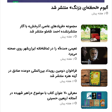
آلبوم «لحظه‌ای دِرَنگ» منتشر شد
1 هفته پیش
مجموعه «فریادهای عاصی آذرخش» با آثار
منتشرنشده احمد شاملو منتشر شد
1 هفته پیش
نعیمی «مده‌آ» را در تماشاخانه ایران‌شهر روی صحنه
می‌برد
1 هفته پیش
فراخوان دومین رویداد بین‌المللی «وعده صادق در
آینه هنر» منتشر شد
2 هفته پیش
معرفی ۷۰ عنوان کتاب با موضوع «راهبر شهید» در
آستانه اربعین حسینی
2 هفته پیش