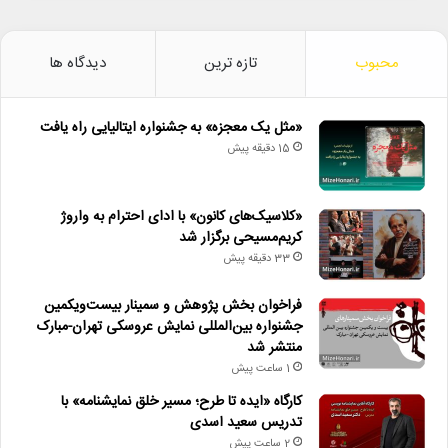
محبوب
تازه ترین
دیدگاه ها
«مثل یک معجزه» به جشنواره ایتالیایی راه یافت
15 دقیقه پیش
«کلاسیک‌های کانون» با ادای احترام به واروژ
کریم‌مسیحی برگزار شد
33 دقیقه پیش
فراخوان بخش پژوهش و سمینار بیست‌ویکمین
جشنواره بین‌المللی نمایش عروسکی تهران-مبارک
منتشر شد
1 ساعت پیش
کارگاه «ایده تا طرح؛ مسیر خلق نمایشنامه» با
تدریس سعید اسدی
2 ساعت پیش