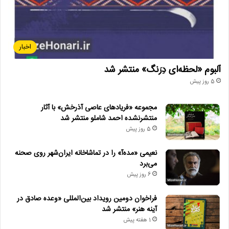
اخبار
آلبوم «لحظه‌ای دِرَنگ» منتشر شد
5 روز پیش
مجموعه «فریادهای عاصی آذرخش» با آثار
منتشرنشده احمد شاملو منتشر شد
5 روز پیش
نعیمی «مده‌آ» را در تماشاخانه ایران‌شهر روی صحنه
می‌برد
6 روز پیش
فراخوان دومین رویداد بین‌المللی «وعده صادق در
آینه هنر» منتشر شد
1 هفته پیش