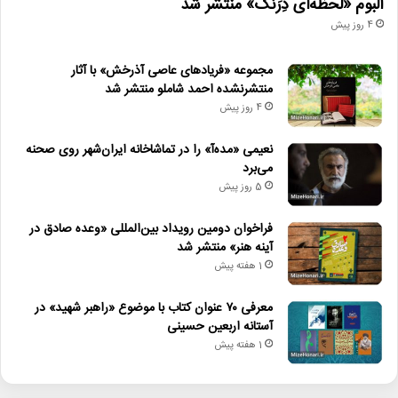
آلبوم «لحظه‌ای دِرَنگ» منتشر شد
4 روز پیش
مجموعه «فریادهای عاصی آذرخش» با آثار
منتشرنشده احمد شاملو منتشر شد
4 روز پیش
نعیمی «مده‌آ» را در تماشاخانه ایران‌شهر روی صحنه
می‌برد
5 روز پیش
فراخوان دومین رویداد بین‌المللی «وعده صادق در
آینه هنر» منتشر شد
1 هفته پیش
معرفی ۷۰ عنوان کتاب با موضوع «راهبر شهید» در
آستانه اربعین حسینی
1 هفته پیش